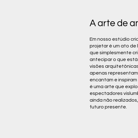
A arte de a
Em nosso estúdio cria
projetar é um ato de 
que simplesmente cria
antecipar o que está
visões arquitetônica
apenas representam
encantam e inspiram 
é uma arte que explor
espectadores vislum
ainda não realizados,
futuro presente.