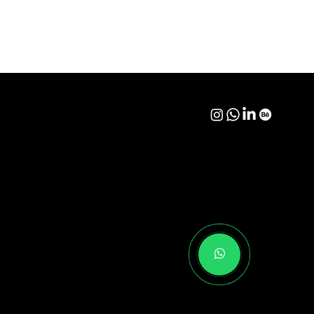
by Kubus4D. Made with
Wix Studio™