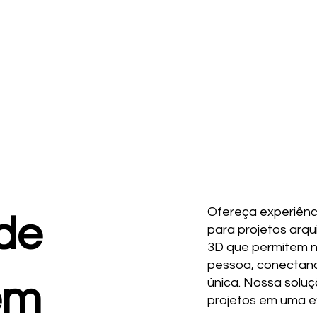
Ofereça experiênci
de
para projetos arq
3D que permitem n
pessoa, conectand
 em
única. Nossa solu
projetos em uma ex