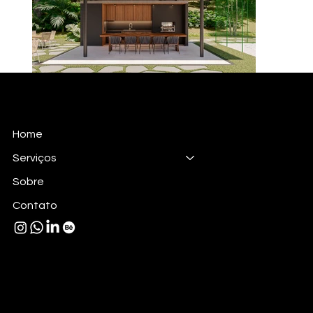
Home
Serviços
Sobre
Contato
diretoria@kubus4d.com.br
(31) 992190108 // Diretoria
(31) 99996-9001 // Administração
Rua Gonçalves Dias, 904, 4° andar,